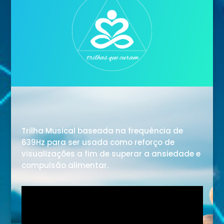
Trilha Musical baseada na frequência de
639Hz para ser usada como reforço de
visualizações a fim de superar a ansiedade e
compulsão alimentar.