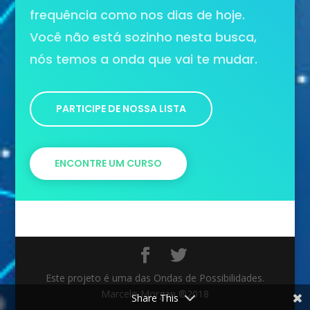
frequência como nos dias de hoje.
Você não está sozinho nesta busca,
nós temos a onda que vai te mudar.
PARTICIPE DE NOSSA LISTA
ENCONTRE UM CURSO
Este projeto é uma das Ondas de Possibilidades.
Marcelo Morgan ®2018
Share This