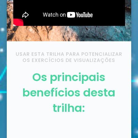
USAR ESTA TRILHA PARA POTENCIALIZAR
OS EXERCÍCIOS DE VISUALIZAÇÕES
Os principais
benefícios desta
trilha: