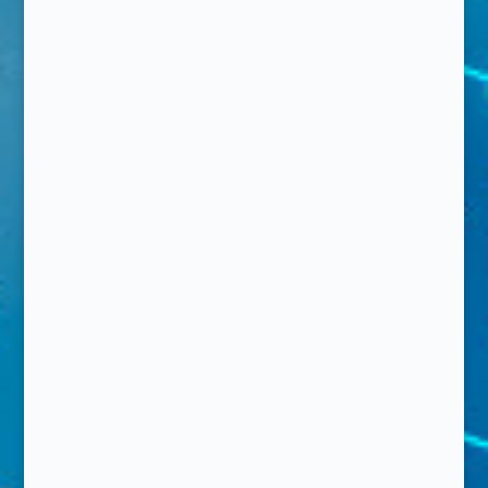
Potencialização
Aumenta a vibração e a energização para o
emagrecimento.