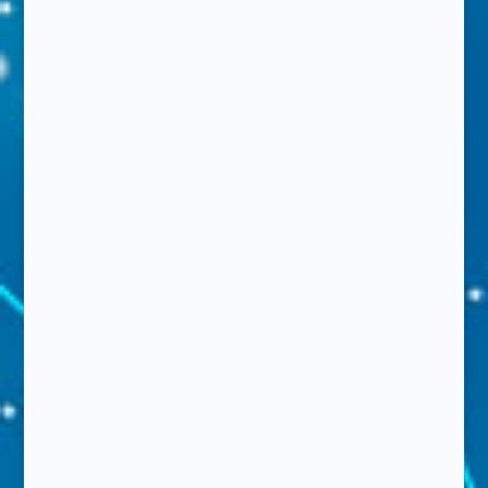
Aumenta o Sentir
Unifica a mente e o coração para a sua
realização.
Aumenta o Amor próprio
Permite o aumento do amor próprio
liberando sua beleza interior.